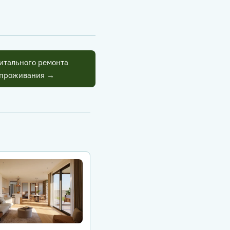
итального ремонта
о проживания →