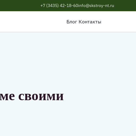
+7 (3435) 42-18-60
info@skstroy-nt.ru
Блог
Контакты
оме своими