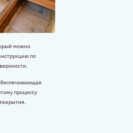
торый можно
инструкцию по
оверхности.
 обеспечивающая
этому процессу
 покрытия.