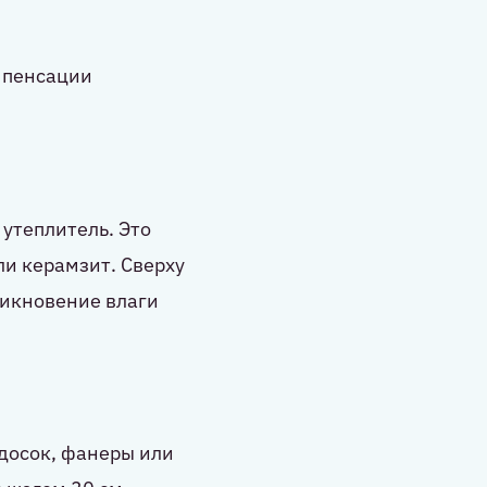
омпенсации
утеплитель. Это
и керамзит. Сверху
никновение влаги
досок, фанеры или