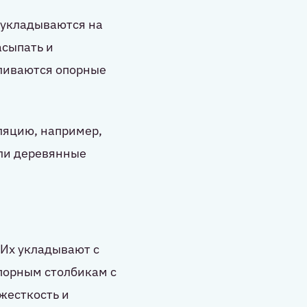
 укладываются на
асыпать и
вливаются опорные
ляцию, например,
или деревянные
 Их укладывают с
опорным столбикам с
жесткость и