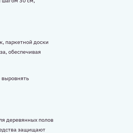
 шагом 30 см,
к, паркетной доски
за, обеспечивая
о выровнять
Для деревянных полов
средства защищают