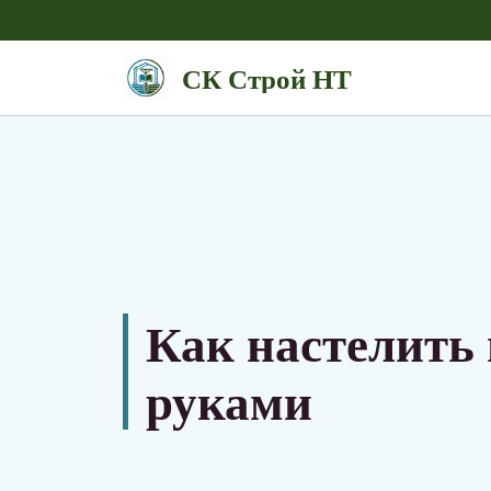
СК Строй НТ
Как настелить
руками