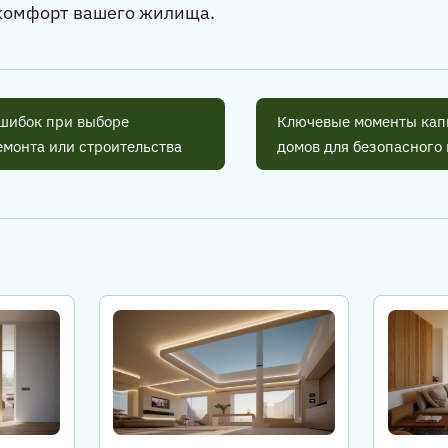
 комфорт вашего жилища.
шибок при выборе
Ключевые моменты кап
емонта или строительства
домов для безопасног